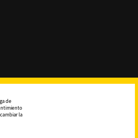
reads
Subir
ega de
sentimiento
 cambiar la