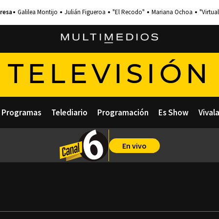
Galilea Montijo
Julián Figueroa
"El Recodo"
Mariana Ochoa
"Virtual
TELEVISIÓN
Programas
Telediario
Programación
Es Show
Vival
En vivo