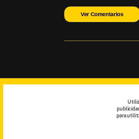
Ver Comentarios
TELEVISIÓN
Utili
publicidad
DERECHOS RESERVADOS © CANAL 6 2026
para utili
Prohibida la reproducción total o parcial, i
cualquier medio electrónico o magnético.