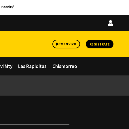
 Insanity"
Iniciar
sesión
TV EN VIVO
REGÍSTRATE
avi Mty
Las Rapiditas
Chismorreo