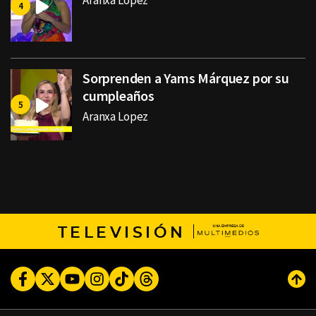
Aranxa Lopez
Sorprenden a Yams Márquez por su
cumpleaños
Aranxa Lopez
TELEVISIÓN
Facebook
Twitter
Youtube
Instagram
TikTok
Threads
Subi