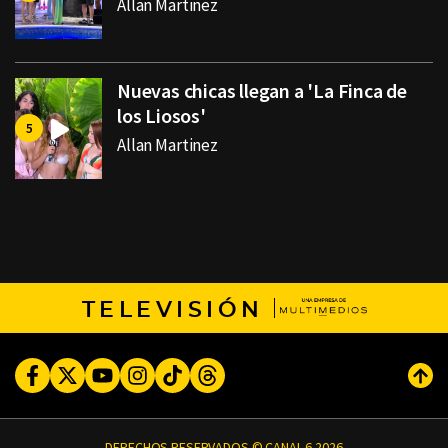
Allan Martinez
Nuevas chicas llegan a 'La Finca de
los Liosos'
Allan Martinez
TELEVISIÓN
Facebook
Twitter
Youtube
Instagram
TikTok
Threads
Subi
DERECHOS RESERVADOS © CANAL 6 2026