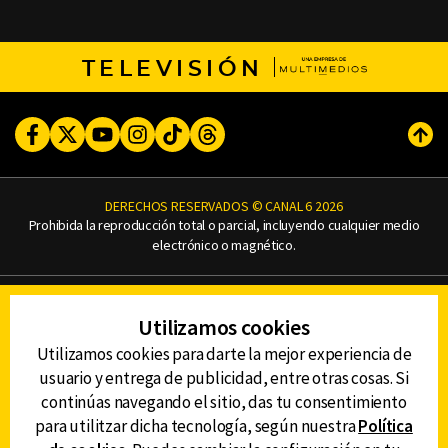
TELEVISIÓN
Facebook
Twitter
Youtube
Instagram
TikTok
Threads
Subi
DERECHOS RESERVADOS © CANAL 6 2026
Prohibida la reproducción total o parcial, incluyendo cualquier medio
electrónico o magnético.
CONTACTO
Utilizamos cookies
AVISO DE PRIVACIDAD
AVISO LEGAL
Utilizamos cookies para darte la mejor experiencia de
DEFENSORÍA DE LAS AUDIENCIAS
usuario y entrega de publicidad, entre otras cosas. Si
continúas navegando el sitio, das tu consentimiento
para utilitzar dicha tecnología, según nuestra
Política