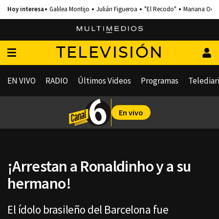
Galilea Montijo
Julián Figueroa
"El Recodo"
Mariana Och
TELEVISIÓN
EN VIVO
RADIO
Últimos Videos
Programas
Telediar
En vivo
¡Arrestan a Ronaldinho y a su
hermano!
El ídolo brasileño del Barcelona fue