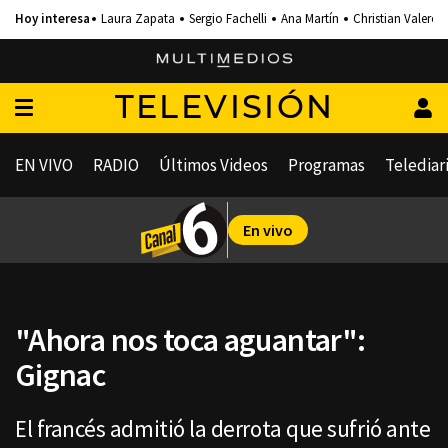
Laura Zapata
Sergio Fachelli
Ana Martín
Christian Valero
TELEVISIÓN
EN VIVO
RADIO
Últimos Videos
Programas
Telediar
En vivo
"Ahora nos toca aguantar":
Gignac
El francés admitió la derrota que sufrió ante