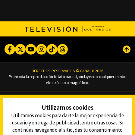
TELEVISIÓN
Facebook
Twitter
Youtube
Instagram
TikTok
Threads
Subi
DERECHOS RESERVADOS © CANAL 6 2026
Prohibida la reproducción total o parcial, incluyendo cualquier medio
electrónico o magnético.
CONTACTO
Utilizamos cookies
AVISO DE PRIVACIDAD
AVISO LEGAL
Utilizamos cookies para darte la mejor experiencia de
DEFENSORÍA DE LAS AUDIENCIAS
usuario y entrega de publicidad, entre otras cosas. Si
continúas navegando el sitio, das tu consentimiento