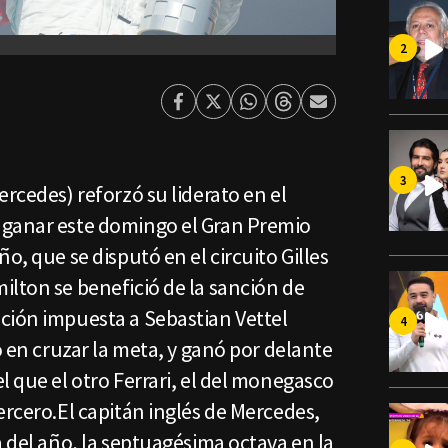
Facebook
Twitter
Whatsapp
Threads
Enviar
por
Email
ercedes) reforzó su liderato en el
 ganar este domingo el Gran Premio
o, que se disputó en el circuito Gilles
ilton se benefició de la sanción de
ción impuesta a Sebastian Vettel
o en cruzar la meta, y ganó por delante
l que el otro Ferrari, el del monegasco
ercero.El capitán inglés de Mercedes,
a del año, la septuagésima octava en la