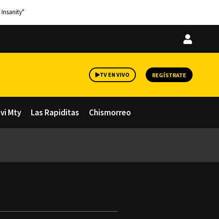
 Insanity"
Iniciar
sesión
TV EN VIVO
REGÍSTRATE
avi Mty
Las Rapiditas
Chismorreo