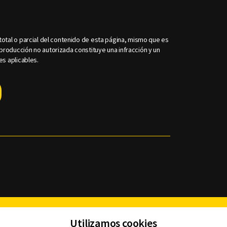
otal o parcial del contenido de esta página, mismo que es
roducción no autorizada constituye una infracción y un
es aplicables.
Facebook
Twitter
Youtube
Instagram
TikTok
Th
Utilizamos cookies