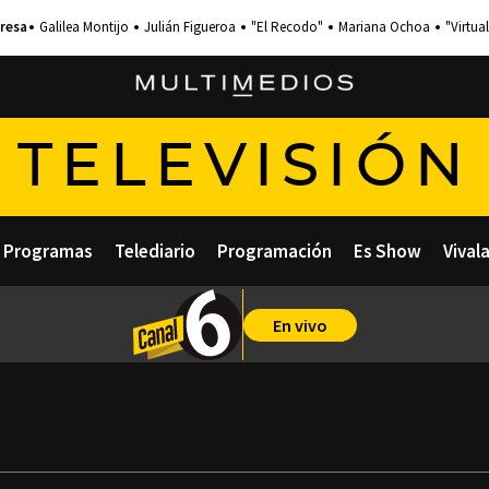
Galilea Montijo
Julián Figueroa
"El Recodo"
Mariana Ochoa
"Virtual
TELEVISIÓN
Programas
Telediario
Programación
Es Show
Vival
En vivo