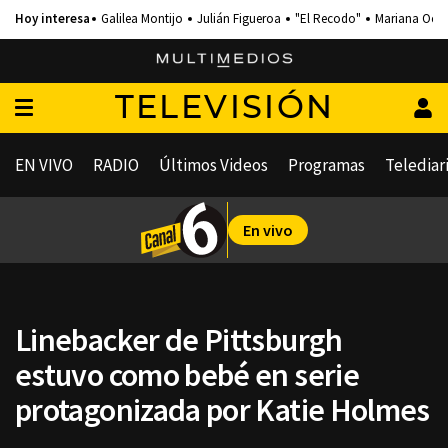
Galilea Montijo
Julián Figueroa
"El Recodo"
Mariana Och
TELEVISIÓN
EN VIVO
RADIO
Últimos Videos
Programas
Telediar
En vivo
Linebacker de Pittsburgh
estuvo como bebé en serie
protagonizada por Katie Holmes