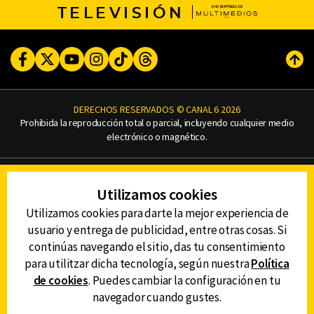
TELEVISIÓN
Facebook
Twitter
Youtube
Instagram
TikTok
Threads
Subi
DERECHOS RESERVADOS © CANAL 6 2026
Prohibida la reproducción total o parcial, incluyendo cualquier medio
electrónico o magnético.
CONTACTO
Utilizamos cookies
AVISO DE PRIVACIDAD
AVISO LEGAL
Utilizamos cookies para darte la mejor experiencia de
DEFENSORÍA DE LAS AUDIENCIAS
usuario y entrega de publicidad, entre otras cosas. Si
continúas navegando el sitio, das tu consentimiento
para utilitzar dicha tecnología, según nuestra
Política
de cookies
. Puedes cambiar la configuración en tu
DESCARGA LA APP DE CANAL 6
navegador cuando gustes.