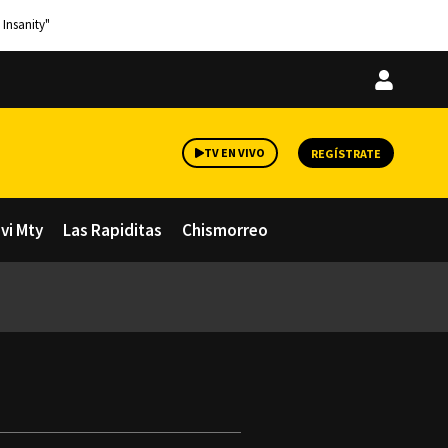
 Insanity"
Iniciar
sesión
TV EN VIVO
REGÍSTRATE
avi Mty
Las Rapiditas
Chismorreo