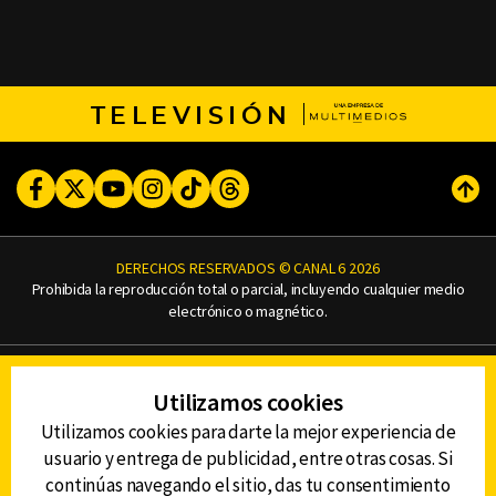
TELEVISIÓN
Facebook
Twitter
Youtube
Instagram
TikTok
Threads
Subi
DERECHOS RESERVADOS © CANAL 6 2026
Prohibida la reproducción total o parcial, incluyendo cualquier medio
electrónico o magnético.
CONTACTO
Utilizamos cookies
AVISO DE PRIVACIDAD
AVISO LEGAL
Utilizamos cookies para darte la mejor experiencia de
DEFENSORÍA DE LAS AUDIENCIAS
usuario y entrega de publicidad, entre otras cosas. Si
continúas navegando el sitio, das tu consentimiento