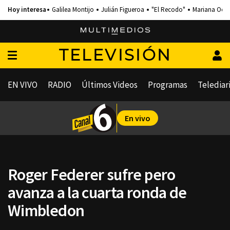
Galilea Montijo
Julián Figueroa
"El Recodo"
Mariana Och
TELEVISIÓN
EN VIVO
RADIO
Últimos Videos
Programas
Telediar
En vivo
Roger Federer sufre pero
avanza a la cuarta ronda de
Wimbledon