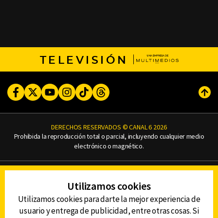
TELEVISIÓN
Facebook
Twitter
Youtube
Instagram
TikTok
Threads
Subi
DERECHOS RESERVADOS © CANAL 6 2026
Prohibida la reproducción total o parcial, incluyendo cualquier medio
electrónico o magnético.
CONTACTO
Utilizamos cookies
AVISO DE PRIVACIDAD
AVISO LEGAL
Utilizamos cookies para darte la mejor experiencia de
DEFENSORÍA DE LAS AUDIENCIAS
usuario y entrega de publicidad, entre otras cosas. Si