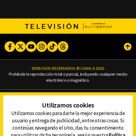
TELEVISIÓN
Facebook
Twitter
Youtube
Instagram
TikTok
Threads
Subi
DERECHOS RESERVADOS © CANAL 6 2026
Prohibida la reproducción total o parcial, incluyendo cualquier medio
electrónico o magnético.
CONTACTO
Utilizamos cookies
AVISO DE PRIVACIDAD
AVISO LEGAL
Utilizamos cookies para darte la mejor experiencia de
DEFENSORÍA DE LAS AUDIENCIAS
usuario y entrega de publicidad, entre otras cosas. Si
continúas navegando el sitio, das tu consentimiento
para utilitzar dicha tecnología, según nuestra
Política