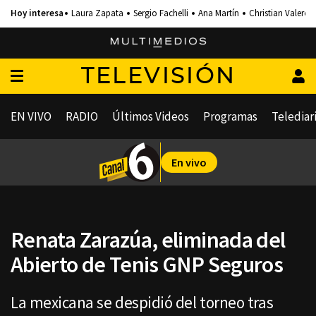
Laura Zapata
Sergio Fachelli
Ana Martín
Christian Valero
TELEVISIÓN
EN VIVO
RADIO
Últimos Videos
Programas
Telediar
En vivo
Renata Zarazúa, eliminada del
Abierto de Tenis GNP Seguros
La mexicana se despidió del torneo tras