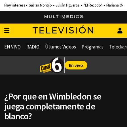
Galilea Montijo
Julián Figueroa
"El Recodo"
Mariana Och
TELEVISIÓN
EN VIVO
RADIO
Últimos Videos
Programas
Telediar
En vivo
¿Por que en Wimbledon se
juega completamente de
blanco?