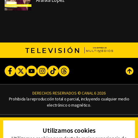
Aranxa Lopez
TELEVISIÓN
Facebook
Twitter
Youtube
Instagram
TikTok
Threads
Subi
DERECHOS RESERVADOS © CANAL 6 2026
Prohibida la reproducción total o parcial, incluyendo cualquier medio
electrónico o magnético.
CONTACTO
Utilizamos cookies
AVISO DE PRIVACIDAD
AVISO LEGAL