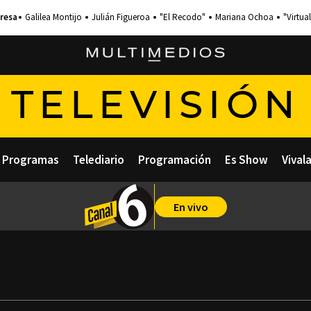
Galilea Montijo
Julián Figueroa
"El Recodo"
Mariana Ochoa
"Virtual
TELEVISIÓN
Programas
Telediario
Programación
Es Show
Vival
En vivo