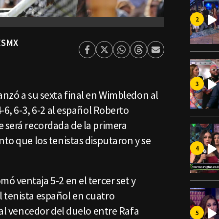
ESMX
Facebook
Twitter
Whatsapp
Threads
Enviar
por
Email
anzó a su sexta final en Wimbledon al
-6, 6-3, 6-2 al español Roberto
e será recordada de la primera
nto que los tenistas disputaron y se
mó ventaja 5-2 en el tercer set y
 tenista español en cuatro
l al vencedor del duelo entre Rafa