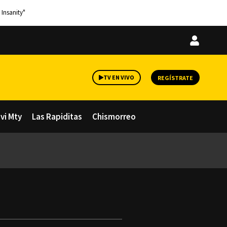
 Insanity"
Iniciar
sesión
TV EN VIVO
REGÍSTRATE
avi Mty
Las Rapiditas
Chismorreo