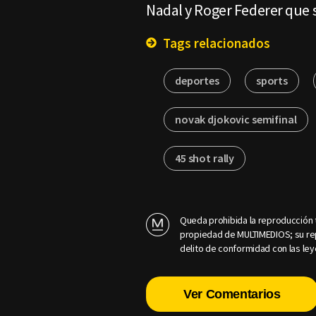
Nadal y Roger Federer que s
Tags relacionados
deportes
sports
novak djokovic semifinal
45 shot rally
Queda prohibida la reproducción t
propiedad de MULTIMEDIOS; su rep
delito de conformidad con las ley
Ver Comentarios