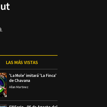
gut
.
LAS MÁS VISTAS
'La Mole' imitará 'La Finca'
de Chavana
Allan Martinez
SNSerio - 06 de Agosto del