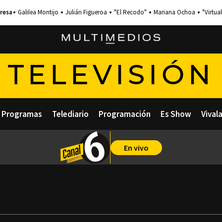
Galilea Montijo
Julián Figueroa
"El Recodo"
Mariana Ochoa
"Virtual
TELEVISIÓN
Programas
Telediario
Programación
Es Show
Vival
En vivo