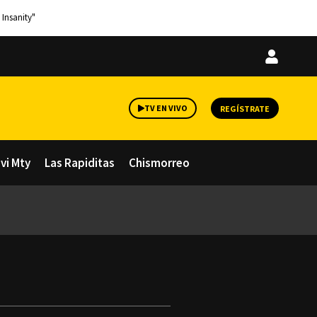
 Insanity"
Iniciar
sesión
TV EN VIVO
REGÍSTRATE
avi Mty
Las Rapiditas
Chismorreo