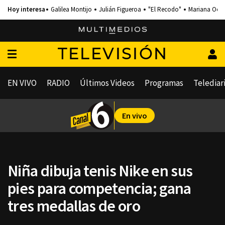
Galilea Montijo
Julián Figueroa
"El Recodo"
Mariana Och
TELEVISIÓN
EN VIVO
RADIO
Últimos Videos
Programas
Telediar
En vivo
Niña dibuja tenis Nike en sus
pies para competencia; gana
tres medallas de oro