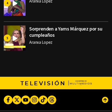
Aranxa Lopez
Sorprenden a Yams Márquez por su
cumpleaños
Aranxa Lopez
TELEVISIÓN
Facebook
Twitter
Youtube
Instagram
TikTok
Threads
Subi