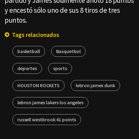
partido y James solamente anotó 18 puntos
y encestó sólo uno de sus 8 tiros de tres
puntos.
Tags relacionados
basketball
Basquetbol
deportes
sports
HOUSTON ROCKETS
lebron james dunk
lebron james lakers los angeles
russell westbrook 41 points