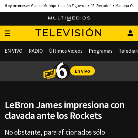
Galilea Montijo
Julián Figueroa
"El Recodo"
Mariana Och
TELEVISIÓN
EN VIVO
RADIO
Últimos Videos
Programas
Telediar
En vivo
LeBron James impresiona con
clavada ante los Rockets
No obstante, para aficionados sólo