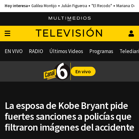
Galilea Montijo
Julián Figueroa
"El Recodo"
Mariana Och
TELEVISIÓN
EN VIVO
RADIO
Últimos Videos
Programas
Telediar
En vivo
La esposa de Kobe Bryant pide
fuertes sanciones a policías que
filtraron imágenes del accidente