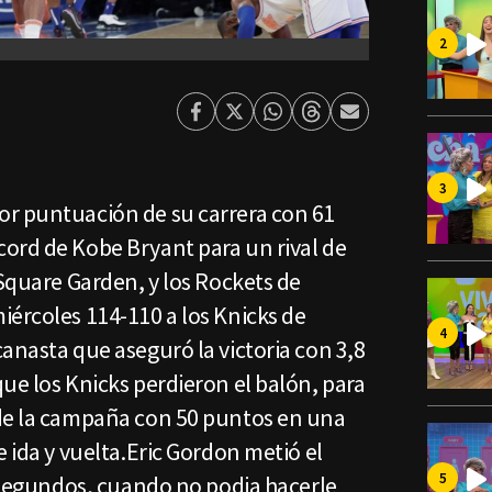
Facebook
Twitter
Whatsapp
Threads
Enviar
por
Email
r puntuación de su carrera con 61
ord de Kobe Bryant para un rival de
 Square Garden, y los Rockets de
iércoles 114-110 a los Knicks de
anasta que aseguró la victoria con 3,8
ue los Knicks perdieron el balón, para
de la campaña con 50 puntos en una
e ida y vuelta.Eric Gordon metió el
8 segundos, cuando no podia hacerle