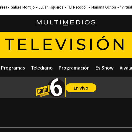
Galilea Montijo
Julián Figueroa
"El Recodo"
Mariana Ochoa
"Virtual
TELEVISIÓN
Programas
Telediario
Programación
Es Show
Vival
En vivo