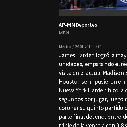
AP-MMDeportes
Editor
México
24.01.2019 17:01
James Harden logró la mayo
unidades, empatando el réc
visita en el actual Madison
Houston se impusieron el m
Nueva York.Harden hizo la c
segundos por jugar, luego q
coronar su quinto partido 
parte final del encuentro d
triple de la ventaja con 9,