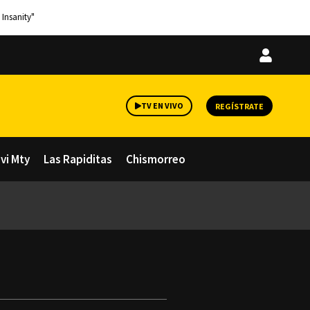
 Insanity"
Iniciar
sesión
TV EN VIVO
REGÍSTRATE
avi Mty
Las Rapiditas
Chismorreo