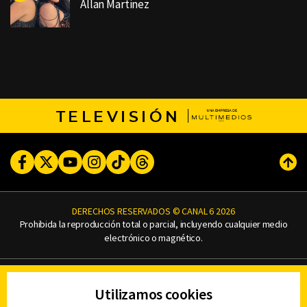
Allan Martinez
TELEVISIÓN
Facebook
Twitter
Youtube
Instagram
TikTok
Threads
Subi
DERECHOS RESERVADOS © CANAL 6 2026
Prohibida la reproducción total o parcial, incluyendo cualquier medio
electrónico o magnético.
CONTACTO
Utilizamos cookies
AVISO DE PRIVACIDAD
AVISO LEGAL