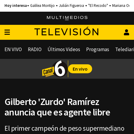
Galilea Montijo
Julián Figueroa
"El Recodo"
Mariana Och
TELEVISIÓN
EN VIVO
RADIO
Últimos Videos
Programas
Telediar
En vivo
Gilberto 'Zurdo' Ramírez
anuncia que es agente libre
El primer campeón de peso supermediano