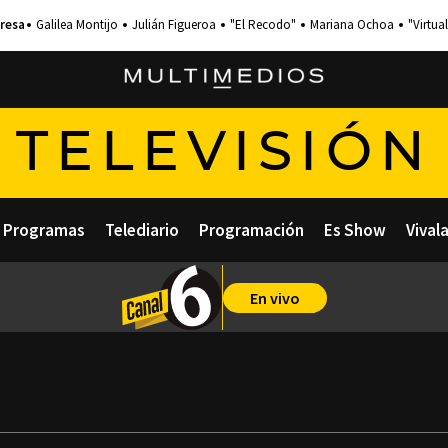
Galilea Montijo
Julián Figueroa
"El Recodo"
Mariana Ochoa
"Virtual
TELEVISIÓN
Programas
Telediario
Programación
Es Show
Vival
En vivo