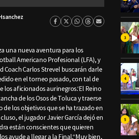
Hsanchez
Facebook
Twitter
Whatsapp
Threads
Enviar
por
Email
za una nueva aventura para los
otball Americano Profesional (LFA), y
ad Coach Carlos Strevel buscarán darle
edido en el torneo pasado, con tal de
e los aficionados aurinegros.‘El Reino
cancha de los Osos de Toluca y traerse
no de los objetivos que se ha trazado en
luso, el jugador Javier García dejó en
adra están conscientes que quieren
los ayude a llegar a la Final.“Muy bien,