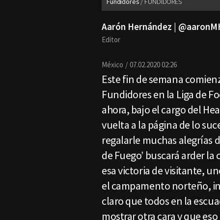
Fundidores
FUNDIDORES
Aarón Hernández | @aaronM
Editor
México
07.02.2020 02:26
Este fin de semana comien
Fundidores en la Liga de Fo
ahora, bajo el cargo del He
vuelta a la página de lo suc
regalarle muchas alegrías d
de Fuego’ buscará arder la 
esa victoria de visitante, u
el campamento norteño, inc
claro que todos en la escu
mostrar otra cara y que eso 