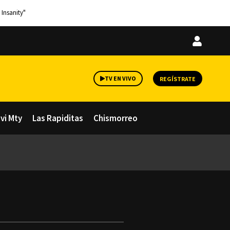
 Insanity"
Iniciar
sesión
TV EN VIVO
REGÍSTRATE
avi Mty
Las Rapiditas
Chismorreo