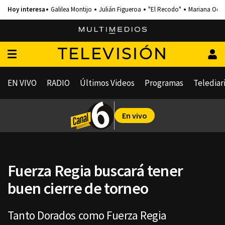
Galilea Montijo
Julián Figueroa
"El Recodo"
Mariana Och
TELEVISIÓN
EN VIVO
RADIO
Últimos Videos
Programas
Telediar
En vivo
Fuerza Regia buscará tener
buen cierre de torneo
Tanto Dorados como Fuerza Regia