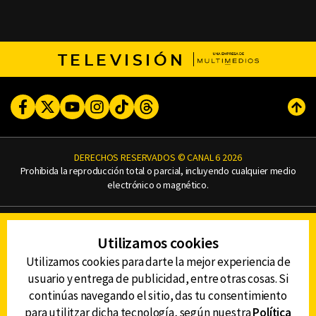
TELEVISIÓN
Facebook
Twitter
Youtube
Instagram
TikTok
Threads
Subi
DERECHOS RESERVADOS © CANAL 6 2026
Prohibida la reproducción total o parcial, incluyendo cualquier medio
electrónico o magnético.
CONTACTO
Utilizamos cookies
AVISO DE PRIVACIDAD
AVISO LEGAL
Utilizamos cookies para darte la mejor experiencia de
DEFENSORÍA DE LAS AUDIENCIAS
usuario y entrega de publicidad, entre otras cosas. Si
continúas navegando el sitio, das tu consentimiento
para utilitzar dicha tecnología, según nuestra
Política