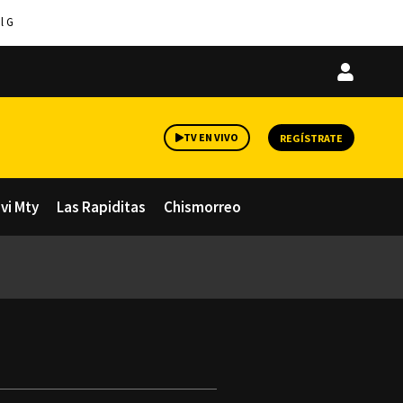
l G
Iniciar
sesión
TV EN VIVO
REGÍSTRATE
avi Mty
Las Rapiditas
Chismorreo