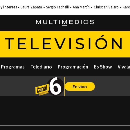
Laura Zapata
Sergio Fachelli
Ana Martín
Christian Valero
Karo
TELEVISIÓN
Programas
Telediario
Programación
Es Show
Vival
En vivo