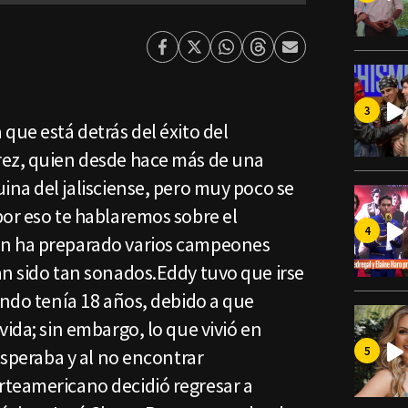
Facebook
Twitter
Whatsapp
Threads
Enviar
por
Email
que está detrás del éxito del
rez, quien desde hace más de una
ina del jalisciense, pero muy poco se
por eso te hablaremos sobre el
n ha preparado varios campeones
an sido tan sonados.Eddy tuvo que irse
ando tenía 18 años, debido a que
vida; sin embargo, lo que vivió en
esperaba y al no encontrar
teamericano decidió regresar a