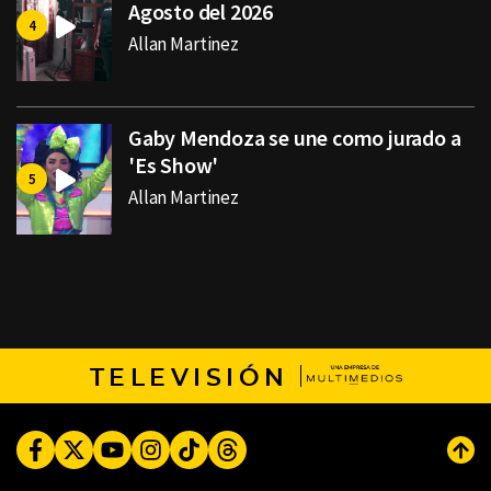
Agosto del 2026
Allan Martinez
Gaby Mendoza se une como jurado a
'Es Show'
Allan Martinez
TELEVISIÓN
Facebook
Twitter
Youtube
Instagram
TikTok
Threads
Subi