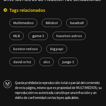
Tags relacionados
Multimedios
Béisbol
baseball
MLB
game 3
houston astros
boston red sox
big papi
david ortiz
alcs
juego 3
Queda prohibida la reproducción total o parcial del contenido
de esta página, mismo que es propiedad de MULTIMEDIOS; su
reproducción no autorizada constituye una infracción y un
delito de conformidad con las leyes aplicables.