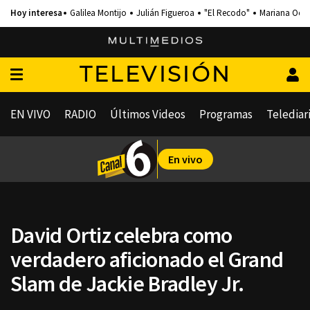
Galilea Montijo
Julián Figueroa
"El Recodo"
Mariana Och
TELEVISIÓN
EN VIVO
RADIO
Últimos Videos
Programas
Telediar
En vivo
David Ortiz celebra como
verdadero aficionado el Grand
Slam de Jackie Bradley Jr.