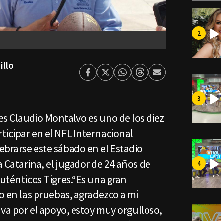
illo
Facebook
Twitter
Whatsapp
Threads
Enviar
por
Email
es Claudio Montalvo es uno de los diez
ticipar en el NFL Internacional
ebrarse este sábado en el Estadio
 Catarina, el jugador de 24 años de
Auténticos Tigres.“Es una gran
do en las pruebas, agradezco a mi
Nava por el apoyo, estoy muy orgulloso,