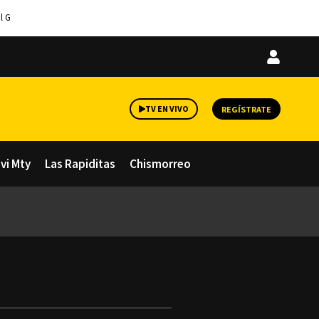
l G
Iniciar
sesión
TV EN VIVO
REGÍSTRATE
avi Mty
Las Rapiditas
Chismorreo