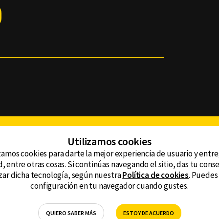
Facebook
Twitter
Youtube
Instagram
TikTok
Th
Utilizamos cookies
zamos cookies para darte la mejor experiencia de usuario y entr
, entre otras cosas. Si continúas navegando el sitio, das tu con
CONTACTO
tzar dicha tecnología, según nuestra
Política de cookies
. Puedes
AVISO DE PRIVACIDAD
ncluyendo
configuración en tu navegador cuando gustes.
AVISO LEGAL
DEFENSORÍA DE LAS AUDIENCIAS
QUIERO SABER MÁS
ESTOY DE ACUERDO