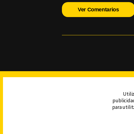
Ver Comentarios
TELEVISIÓN
Utili
publicidad
DERECHOS RESERVADOS © CANAL 6 2026
para utili
Prohibida la reproducción total o parcial, i
cualquier medio electrónico o magnético.