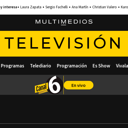
Laura Zapata
Sergio Fachelli
Ana Martín
Christian Valero
Karo
TELEVISIÓN
Programas
Telediario
Programación
Es Show
Vival
En vivo