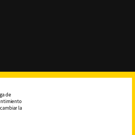
reads
Subir
ega de
sentimiento
 cambiar la
DESCARGA LA APP DE CANAL 6