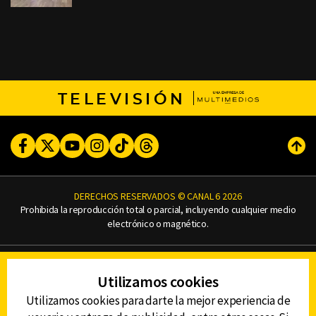
TELEVISIÓN
Facebook
Twitter
Youtube
Instagram
TikTok
Threads
Subi
DERECHOS RESERVADOS © CANAL 6 2026
Prohibida la reproducción total o parcial, incluyendo cualquier medio
electrónico o magnético.
CONTACTO
Utilizamos cookies
AVISO DE PRIVACIDAD
AVISO LEGAL
Utilizamos cookies para darte la mejor experiencia de
DEFENSORÍA DE LAS AUDIENCIAS