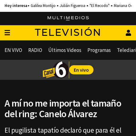
Galilea Montijo
Julián Figueroa
"El Recodo"
Mariana Och
TELEVISIÓN
EN VIVO
RADIO
Últimos Videos
Programas
Telediar
En vivo
A mí no me importa el tamaño
del ring: Canelo Álvarez
El pugilista tapatío declaró que para él el