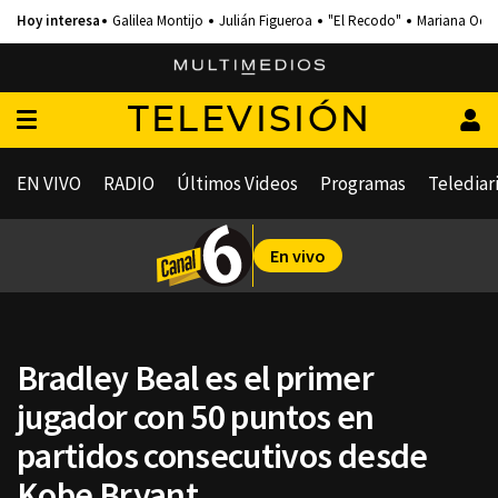
Galilea Montijo
Julián Figueroa
"El Recodo"
Mariana Och
TELEVISIÓN
EN VIVO
RADIO
Últimos Videos
Programas
Telediar
En vivo
Bradley Beal es el primer
jugador con 50 puntos en
partidos consecutivos desde
Kobe Bryant