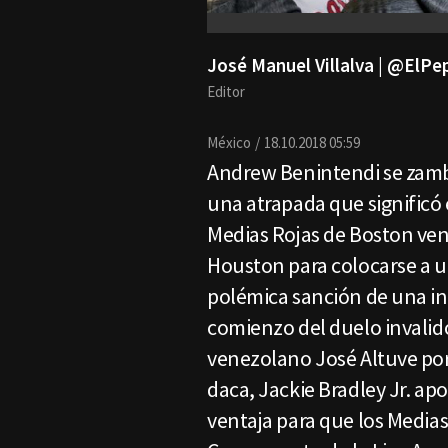
José Manuel Villalva | @ElP
Editor
México
18.10.2018 05:59
Andrew Benintendi se zambu
una atrapada que significó e
Medias Rojas de Boston venc
Houston para colocarse a u
polémica sanción de una in
comienzo del duelo invalid
venezolano José Altuve por
daca, Jackie Bradley Jr. apo
ventaja para que los Medias 