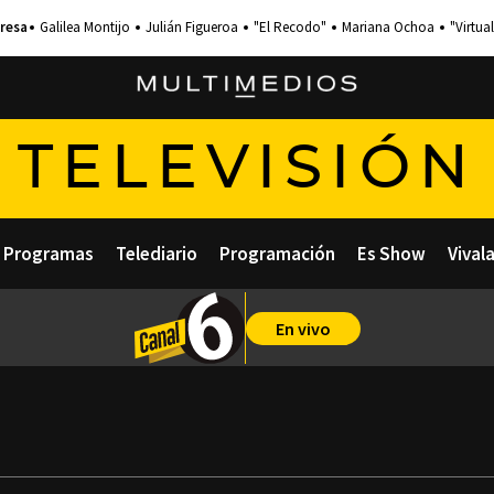
Galilea Montijo
Julián Figueroa
"El Recodo"
Mariana Ochoa
"Virtual
TELEVISIÓN
Programas
Telediario
Programación
Es Show
Vival
En vivo