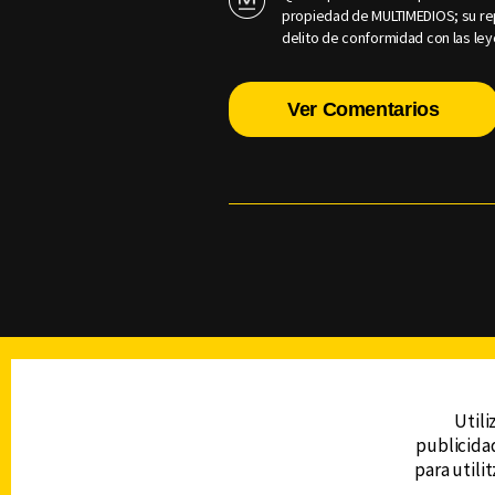
propiedad de MULTIMEDIOS; su rep
delito de conformidad con las ley
Ver Comentarios
TELEVISIÓN
Utili
publicidad
DERECHOS RESERVADOS © CANAL 6 2026
para utili
Prohibida la reproducción total o parcial, i