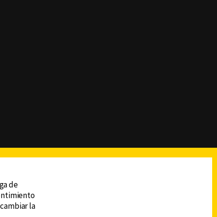
reads
Subir
ega de
sentimiento
 cambiar la