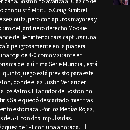
icana.Boston no avanza al Clásico de
 conquistó el título.Craig Kimbrel
 seis outs, pero con apuros mayores y
 tiro del jardinero derecho Mookie
 lance de Benintendi para capturar una
caía peligrosamente en la pradera
una foja de 4-0 como visitante en
narca de la última Serie Mundial, está
l quinto juego está previsto para este
ston, donde el as Justin Verlander
 los Astros. El abridor de Boston no
hris Sale quedó descartado mientras
ento estomacal.Por los Medias Rojas,
s de 5-1 con dos impulsadas. El
ázquez de 3-1 con una anotada. El