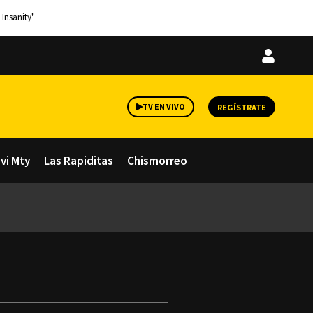
 Insanity"
Iniciar
sesión
TV EN VIVO
REGÍSTRATE
avi Mty
Las Rapiditas
Chismorreo