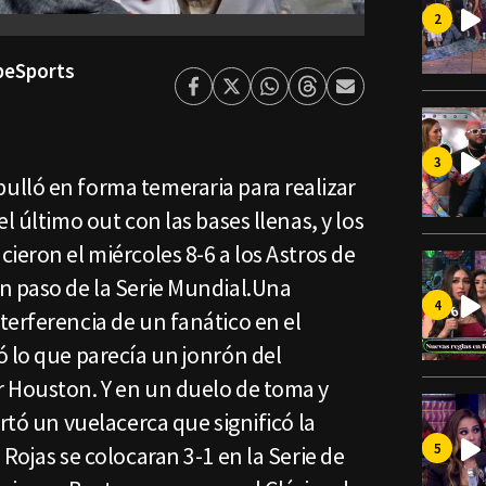
epeSports
Facebook
Twitter
Whatsapp
Threads
Enviar
por
Email
lló en forma temeraria para realizar
l último out con las bases llenas, y los
ieron el miércoles 8-6 a los Astros de
n paso de la Serie Mundial.Una
terferencia de un fanático en el
ó lo que parecía un jonrón del
 Houston. Y en un duelo de toma y
rtó un vuelacerca que significó la
Rojas se colocaran 3-1 en la Serie de