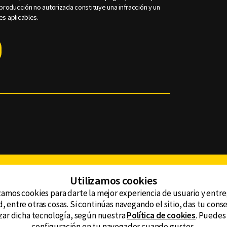
roducción no autorizada constituye una infracción y un
es aplicables.
Facebook
Twitter
Youtube
Instagram
TikTok
Th
Utilizamos cookies
zamos cookies para darte la mejor experiencia de usuario y entr
, entre otras cosas. Si continúas navegando el sitio, das tu con
CONTACTO
tzar dicha tecnología, según nuestra
Política de cookies
. Puedes
AVISO DE PRIVACIDAD
ncluyendo
configuración en tu navegador cuando gustes.
AVISO LEGAL