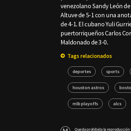
venezolano Sandy León de 1
Altuve de 5-1 con una ano
de 4-1. El cubano Yuli Gurr
puertorriqueños Carlos Cor
Maldonado de 3-0.
Tags relacionados
deportes
sports
houston astros
bosto
mlb playoffs
alcs
Queda prohibida la reproducción t