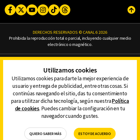
Facebook
Twitter
Youtube
Instagram
TikTok
Threads
Subi
DERECHOS RESERVADOS © CANAL 6 2026
Prohibida la reproducción total o parcial, incluyendo cualquier medio
electrónico o magnético.
CONTACTO
Utilizamos cookies
AVISO DE PRIVACIDAD
AVISO LEGAL
Utilizamos cookies para darte la mejor experiencia de
DEFENSORÍA DE LAS AUDIENCIAS
usuario y entrega de publicidad, entre otras cosas. Si
continúas navegando el sitio, das tu consentimiento
para utilitzar dicha tecnología, según nuestra
Política
de cookies
. Puedes cambiar la configuración en tu
DESCARGA LA APP DE CANAL 6
navegador cuando gustes.
QUIERO SABER MÁS
ESTOY DE ACUERDO