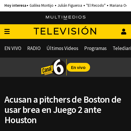
Galilea Montijo
Julián Figueroa
"El Recodo"
Mariana Och
TELEVISIÓN
EN VIVO
RADIO
Últimos Videos
Programas
Telediar
En vivo
Acusan a pitchers de Boston de
usar brea en Juego 2 ante
Houston