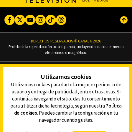
TELEVISIÓN
Facebook
Twitter
Youtube
Instagram
TikTok
Threads
Subi
DERECHOS RESERVADOS © CANAL 6 2026
Prohibida la reproducción total o parcial, incluyendo cualquier medio
electrónico o magnético.
CONTACTO
Utilizamos cookies
AVISO DE PRIVACIDAD
AVISO LEGAL
Utilizamos cookies para darte la mejor experiencia de
DEFENSORÍA DE LAS AUDIENCIAS
usuario y entrega de publicidad, entre otras cosas. Si
continúas navegando el sitio, das tu consentimiento
para utilitzar dicha tecnología, según nuestra
Política
de cookies
. Puedes cambiar la configuración en tu
DESCARGA LA APP DE CANAL 6
navegador cuando gustes.