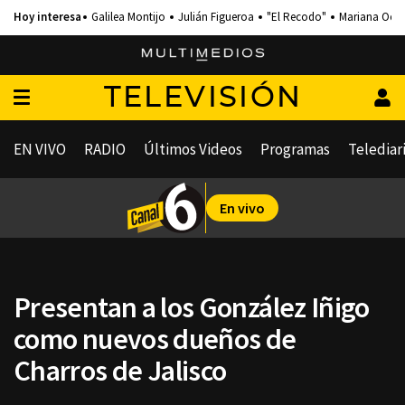
Galilea Montijo
Julián Figueroa
"El Recodo"
Mariana Och
TELEVISIÓN
EN VIVO
RADIO
Últimos Videos
Programas
Telediar
En vivo
Presentan a los González Iñigo
como nuevos dueños de
Charros de Jalisco