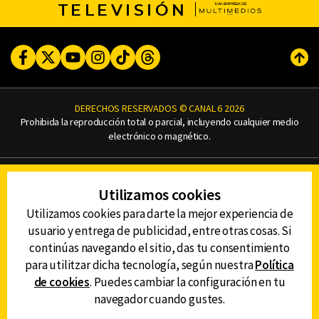
TELEVISIÓN
Facebook
Twitter
Youtube
Instagram
TikTok
Threads
Subi
DERECHOS RESERVADOS © CANAL 6 2026
Prohibida la reproducción total o parcial, incluyendo cualquier medio
electrónico o magnético.
CONTACTO
Utilizamos cookies
AVISO DE PRIVACIDAD
AVISO LEGAL
Utilizamos cookies para darte la mejor experiencia de
DEFENSORÍA DE LAS AUDIENCIAS
usuario y entrega de publicidad, entre otras cosas. Si
continúas navegando el sitio, das tu consentimiento
para utilitzar dicha tecnología, según nuestra
Política
de cookies
. Puedes cambiar la configuración en tu
DESCARGA LA APP DE CANAL 6
navegador cuando gustes.