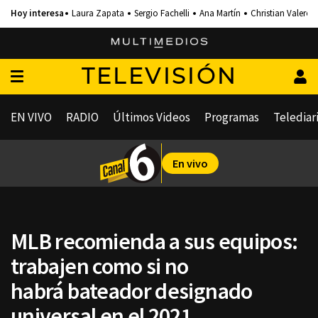
Laura Zapata
Sergio Fachelli
Ana Martín
Christian Valero
TELEVISIÓN
EN VIVO
RADIO
Últimos Videos
Programas
Telediar
En vivo
MLB recomienda a sus equipos:
trabajen como si no
habrá bateador designado
universal en el 2021