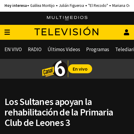
Galilea Montijo
Julián Figueroa
"El Recodo"
Mariana Och
TELEVISIÓN
EN VIVO
RADIO
Últimos Videos
Programas
Telediar
En vivo
Los Sultanes apoyan la
rehabilitación de la Primaria
Club de Leones 3