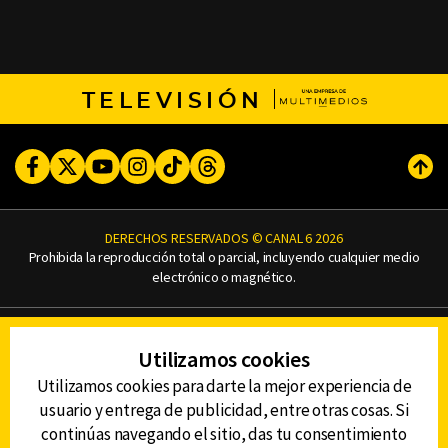
TELEVISIÓN
Facebook
Twitter
Youtube
Instagram
TikTok
Threads
Subi
DERECHOS RESERVADOS © CANAL 6 2026
Prohibida la reproducción total o parcial, incluyendo cualquier medio
electrónico o magnético.
CONTACTO
Utilizamos cookies
AVISO DE PRIVACIDAD
AVISO LEGAL
Utilizamos cookies para darte la mejor experiencia de
DEFENSORÍA DE LAS AUDIENCIAS
usuario y entrega de publicidad, entre otras cosas. Si
continúas navegando el sitio, das tu consentimiento