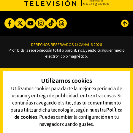
TELEVISIÓN
Facebook
Twitter
Youtube
Instagram
TikTok
Threads
Subi
DERECHOS RESERVADOS © CANAL 6 2026
Prohibida la reproducción total o parcial, incluyendo cualquier medio
electrónico o magnético.
CONTACTO
Utilizamos cookies
AVISO DE PRIVACIDAD
AVISO LEGAL
Utilizamos cookies para darte la mejor experiencia de
DEFENSORÍA DE LAS AUDIENCIAS
usuario y entrega de publicidad, entre otras cosas. Si
continúas navegando el sitio, das tu consentimiento
para utilitzar dicha tecnología, según nuestra
Política
de cookies
. Puedes cambiar la configuración en tu
DESCARGA LA APP DE CANAL 6
navegador cuando gustes.