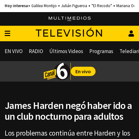
Galilea Montijo
Julián Figueroa
"El Recodo"
Mariana Och
TELEVISIÓN
EN VIVO
RADIO
Últimos Videos
Programas
Telediar
En vivo
James Harden negó haber ido a
un club nocturno para adultos
Los problemas continúa entre Harden y los