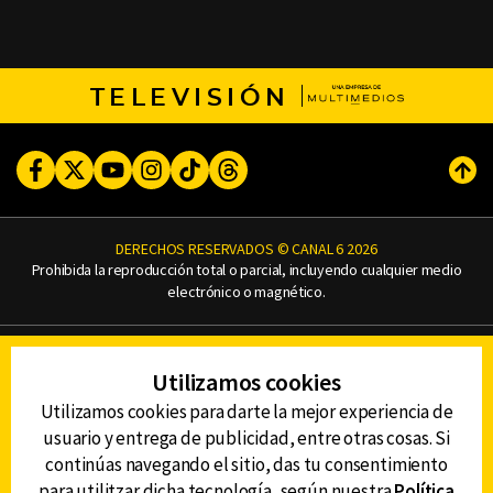
TELEVISIÓN
Facebook
Twitter
Youtube
Instagram
TikTok
Threads
Subi
DERECHOS RESERVADOS © CANAL 6 2026
Prohibida la reproducción total o parcial, incluyendo cualquier medio
electrónico o magnético.
CONTACTO
Utilizamos cookies
AVISO DE PRIVACIDAD
AVISO LEGAL
Utilizamos cookies para darte la mejor experiencia de
DEFENSORÍA DE LAS AUDIENCIAS
usuario y entrega de publicidad, entre otras cosas. Si
continúas navegando el sitio, das tu consentimiento
para utilitzar dicha tecnología, según nuestra
Política