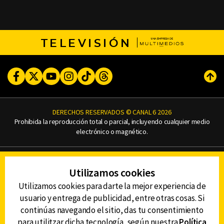
TELEVISIÓN
Facebook
Twitter
Youtube
Instagram
TikTok
Threads
Subi
DERECHOS RESERVADOS © CANAL 6 2026
Prohibida la reproducción total o parcial, incluyendo cualquier medio
electrónico o magnético.
CONTACTO
Utilizamos cookies
AVISO DE PRIVACIDAD
AVISO LEGAL
Utilizamos cookies para darte la mejor experiencia de
DEFENSORÍA DE LAS AUDIENCIAS
usuario y entrega de publicidad, entre otras cosas. Si
continúas navegando el sitio, das tu consentimiento
para utilitzar dicha tecnología, según nuestra
Política