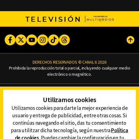
TELEVISIÓN
Facebook
Twitter
Youtube
Instagram
TikTok
Threads
Subi
DERECHOS RESERVADOS © CANAL 6 2026
Prohibida la reproducción total o parcial, incluyendo cualquier medio
electrónico o magnético.
CONTACTO
Utilizamos cookies
AVISO DE PRIVACIDAD
AVISO LEGAL
Utilizamos cookies para darte la mejor experiencia de
DEFENSORÍA DE LAS AUDIENCIAS
usuario y entrega de publicidad, entre otras cosas. Si
continúas navegando el sitio, das tu consentimiento
para utilitzar dicha tecnología, según nuestra
Política
de cookies
. Puedes cambiar la configuración en tu